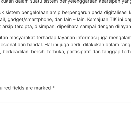
akukan dalam suatu sistem penyelenggaraan kearsipan yan
k sistem pengelolaan arsip berpengaruh pada digitalisasi 
ail, gadget/smartphone, dan lain – lain. Kemajuan TIK ini 
ak arsip tercipta, disimpan, dipelihara sampai dengan dilay
tutan masyarakat terhadap layanan informasi juga mengal
fesional dan handal. Hal ini juga perlu dilakukan dalam ra
if, berkeadilan, bersih, terbuka, partisipatif dan tanggap te
uired fields are marked
*