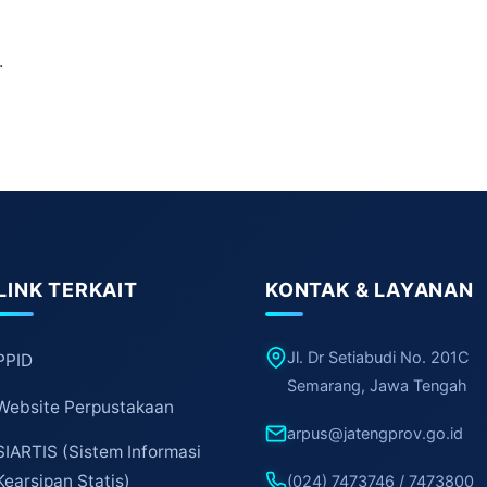
.
LINK TERKAIT
KONTAK & LAYANAN
Jl. Dr Setiabudi No. 201C
PPID
Semarang, Jawa Tengah
Website Perpustakaan
arpus@jatengprov.go.id
SIARTIS (Sistem Informasi
Kearsipan Statis)
(024) 7473746 / 7473800