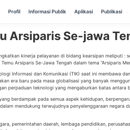
a
Profil
Informasi Publik
Aplikasi
Publikasi
u Arsiparis Se-jawa Te
katkan kinerja pelayanan di bidang kearsipan meliputi : sej
emu Arsiparis Se-Jawa Tengah dalam tema “Arsiparis Meng
ologi Informasi dan Komunikasi (TIK) saat ini membawa d
akan era baru pada masa globalisasi yang banyak menggunak
gan perpaduan teknologi yang mengaburkan batas antara bida
4.0 yang berdampak pada semua aspek kehidupan, berpengar
 dalam mendukung terwujudnya penyelenggaraan negara da
ra, pemerintahan daerah, lembaga pendidikan, perusahaan, 