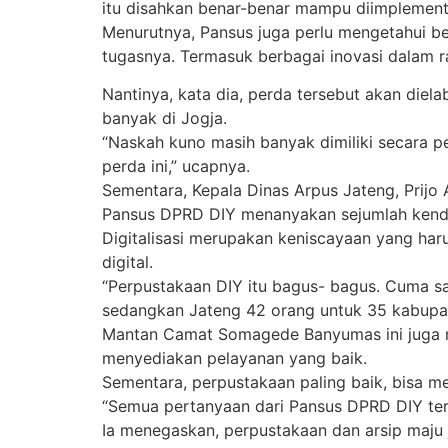
itu disahkan benar-benar mampu diimplement
Menurutnya, Pansus juga perlu mengetahui b
tugasnya. Termasuk berbagai inovasi dalam 
Nantinya, kata dia, perda tersebut akan die
banyak di Jogja.
“Naskah kuno masih banyak dimiliki secara pe
perda ini,” ucapnya.
Sementara, Kepala Dinas Arpus Jateng, Prijo
Pansus DPRD DIY menanyakan sejumlah kenda
Digitalisasi merupakan keniscayaan yang ha
digital.
“Perpustakaan DIY itu bagus- bagus. Cuma sa
sedangkan Jateng 42 orang untuk 35 kabupat
Mantan Camat Somagede Banyumas ini juga m
menyediakan pelayanan yang baik.
Sementara, perpustakaan paling baik, bisa m
“Semua pertanyaan dari Pansus DPRD DIY ter
Ia menegaskan, perpustakaan dan arsip maju 