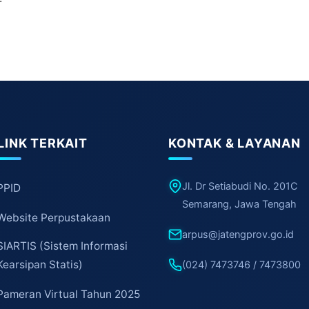
LINK TERKAIT
KONTAK & LAYANAN
Jl. Dr Setiabudi No. 201C
PPID
Semarang, Jawa Tengah
Website Perpustakaan
arpus@jatengprov.go.id
SIARTIS (Sistem Informasi
Kearsipan Statis)
(024) 7473746 / 7473800
Pameran Virtual Tahun 2025