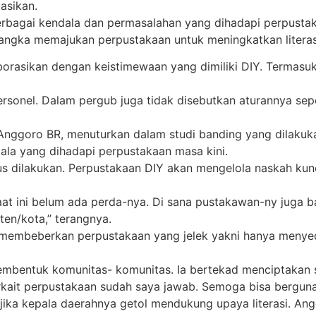
asikan.
erbagai kendala dan permasalahan yang dihadapi perpusta
rangka memajukan perpustakaan untuk meningkatkan literas
laborasikan dengan keistimewaan yang dimiliki DIY. Termas
rsonel. Dalam pergub juga tidak disebutkan aturannya sepe
 Anggoro BR, menuturkan dalam studi banding yang dilakuka
la yang dihadapi perpustakaan masa kini.
rus dilakukan. Perpustakaan DIY akan mengelola naskah ku
at ini belum ada perda-nya. Di sana pustakawan-ny juga b
en/kota,” terangnya.
embeberkan perpustakaan yang jelek yakni hanya menyed
embentuk komunitas- komunitas. Ia bertekad menciptakan s
kait perpustakaan sudah saya jawab. Semoga bisa berguna
jika kepala daerahnya getol mendukung upaya literasi. An