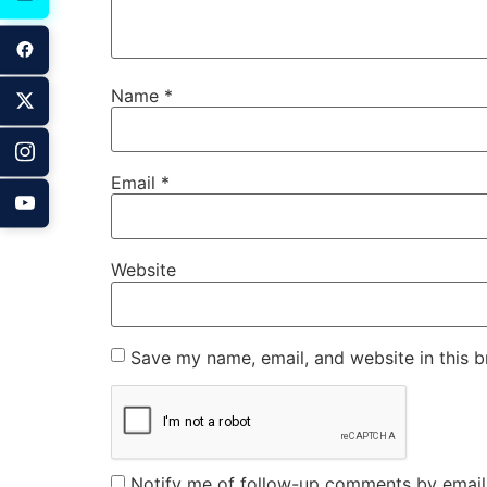
Name
*
Email
*
Website
Save my name, email, and website in this b
Notify me of follow-up comments by email