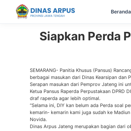
Berand
Siapkan Perda 
Skip
to
content
SEMARANG- Panitia Khusus (Pansus) Rancang
berbagai masukan dari Dinas Kearsipan dan P
Serapan masukan dari Pemprov Jateng ini un
Ketua Pansus Raperda Perpustakaan DPRD DIY
draf raperda agar lebih optimal.
“Selama ini, DIY kan belum ada Perda soal pe
kemarin- kemarin kami juga sudah ke Madiun t
Novida.
Dinas Arpus Jateng merupakan bagian dari ob