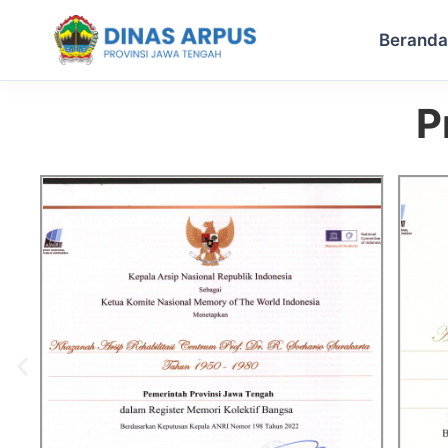
Berand
P