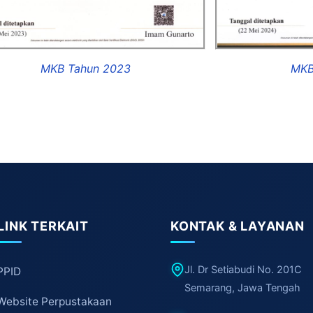
MKB Tahun 2023
MKB
LINK TERKAIT
KONTAK & LAYANAN
Jl. Dr Setiabudi No. 201C
PPID
Semarang, Jawa Tengah
Website Perpustakaan