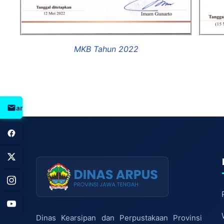
MKB Tahun 2022
arpus@jatengprov.go.id
Dinas Kearsipan dan Perpustakaan Provinsi