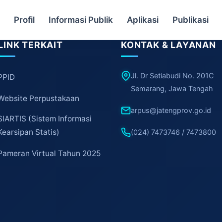
a
Profil
Informasi Publik
Aplikasi
Publikasi
LINK TERKAIT
KONTAK & LAYANAN
Jl. Dr Setiabudi No. 201C
PPID
Semarang, Jawa Tengah
Website Perpustakaan
arpus@jatengprov.go.id
SIARTIS (Sistem Informasi
Kearsipan Statis)
(024) 7473746 / 7473800
Pameran Virtual Tahun 2025