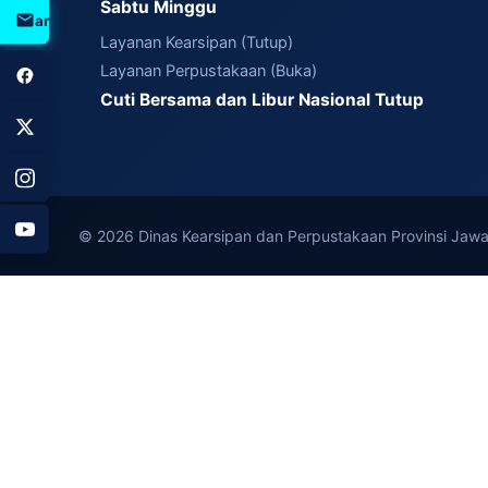
Sabtu Minggu
arpus@jatengprov.go.id
Layanan Kearsipan (Tutup)
Layanan Perpustakaan (Buka)
Cuti Bersama dan Libur Nasional Tutup
© 2026 Dinas Kearsipan dan Perpustakaan Provinsi Jawa 